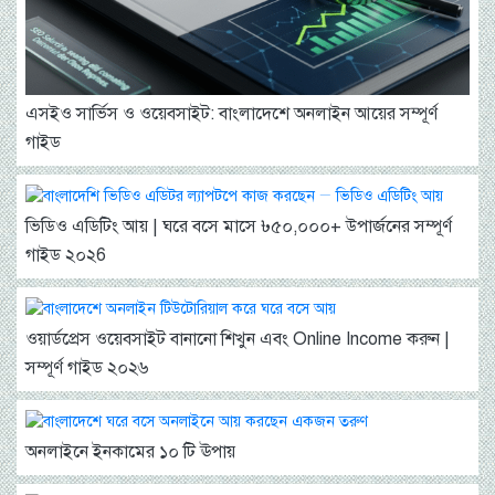
এসইও সার্ভিস ও ওয়েবসাইট: বাংলাদেশে অনলাইন আয়ের সম্পূর্ণ
গাইড
ভিডিও এডিটিং আয় | ঘরে বসে মাসে ৳৫০,০০০+ উপার্জনের সম্পূর্ণ
গাইড ২০২6
ওয়ার্ডপ্রেস ওয়েবসাইট বানানো শিখুন এবং Online Income করুন |
সম্পূর্ণ গাইড ২০২৬
অনলাইনে ইনকামের ১০ টি ঊপায়