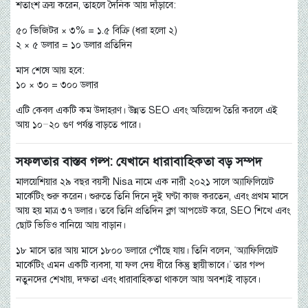
শতাংশ ক্রয় করেন, তাহলে দৈনিক আয় দাঁড়াবে:
৫০ ভিজিটর × ৩% = ১.৫ বিক্রি (ধরা হলো ২)
২ × ৫ ডলার = ১০ ডলার প্রতিদিন
মাস শেষে আয় হবে:
১০ × ৩০ = ৩০০ ডলার
এটি কেবল একটি কম উদাহরণ। উন্নত SEO এবং অডিয়েন্স তৈরি করলে এই
আয় ১০–২০ গুণ পর্যন্ত বাড়তে পারে।
সফলতার বাস্তব গল্প: যেখানে ধারাবাহিকতা বড় সম্পদ
মালয়েশিয়ার ২৯ বছর বয়সী Nisa নামে এক নারী ২০২১ সালে অ্যাফিলিয়েট
মার্কেটিং শুরু করেন। শুরুতে তিনি দিনে দুই ঘণ্টা কাজ করতেন, এবং প্রথম মাসে
আয় হয় মাত্র ৩৭ ডলার। তবে তিনি প্রতিদিন ব্লগ আপডেট করে, SEO শিখে এবং
ছোট ভিডিও বানিয়ে আয় বাড়ান।
১৮ মাসে তার আয় মাসে ১৮০০ ডলারে পৌঁছে যায়। তিনি বলেন, “অ্যাফিলিয়েট
মার্কেটিং এমন একটি ব্যবসা, যা ফল দেয় ধীরে কিন্তু স্থায়ীভাবে।” তার গল্প
নতুনদের শেখায়, দক্ষতা এবং ধারাবাহিকতা থাকলে আয় অবশ্যই বাড়বে।