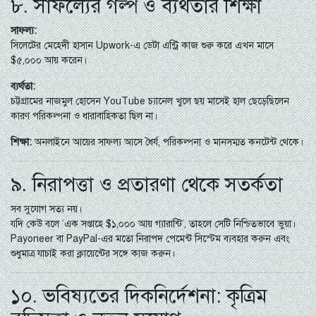
৮. সাফল্যের গল্প ও ব্যর্থতার শিক্ষা
সাফল্য:
সিলেটের মেহেদী হাসান Upwork-এ ডেটা এন্ট্রি কাজ শুরু করে এখন মাসে
$৫,০০০ আয় করেন।
ব্যর্থতা:
চট্টগ্রামের নাজমুল হোসেন YouTube চ্যানেল খুলে ছয় মাসেই হাল ছেড়েছিলেন
কারণ পরিকল্পনা ও ধারাবাহিকতা ছিল না।
শিক্ষা:
অনলাইনে আয়ের সাফল্য আসে ধৈর্য, পরিকল্পনা ও মানসম্মত কনটেন্ট থেকে।
৯. নিরাপত্তা ও প্রতারণা থেকে সতর্কতা
সব সুযোগ সত্য নয়।
যদি কেউ বলে “এক সপ্তাহে $১,০০০ আয় গ্যারান্টি”, তাহলে সেটি নিশ্চিতভাবে ভুয়া।
Payoneer বা PayPal-এর মতো নিরাপদ পেমেন্ট সিস্টেম ব্যবহার করুন এবং
শুধুমাত্র যাচাই করা ক্লায়েন্টের সঙ্গে কাজ করুন।
১০. ভবিষ্যতের দিকনির্দেশনা: কৃত্রিম