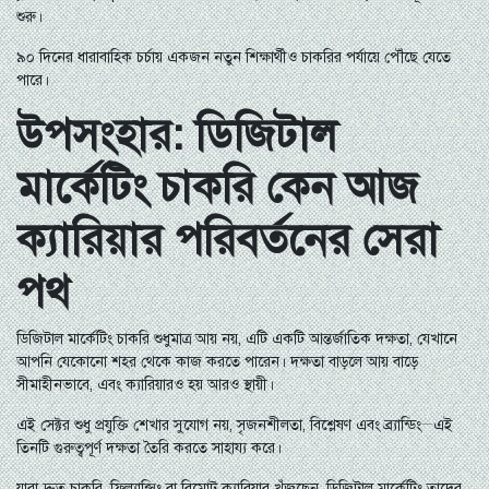
শুরু।
৯০ দিনের ধারাবাহিক চর্চায় একজন নতুন শিক্ষার্থীও চাকরির পর্যায়ে পৌঁছে যেতে
পারে।
উপসংহার: ডিজিটাল
মার্কেটিং চাকরি কেন আজ
ক্যারিয়ার পরিবর্তনের সেরা
পথ
ডিজিটাল মার্কেটিং চাকরি শুধুমাত্র আয় নয়, এটি একটি আন্তর্জাতিক দক্ষতা, যেখানে
আপনি যেকোনো শহর থেকে কাজ করতে পারেন। দক্ষতা বাড়লে আয় বাড়ে
সীমাহীনভাবে, এবং ক্যারিয়ারও হয় আরও স্থায়ী।
এই সেক্টর শুধু প্রযুক্তি শেখার সুযোগ নয়, সৃজনশীলতা, বিশ্লেষণ এবং ব্র্যান্ডিং—এই
তিনটি গুরুত্বপূর্ণ দক্ষতা তৈরি করতে সাহায্য করে।
যারা দ্রুত চাকরি, ফ্রিল্যান্সিং বা রিমোট ক্যারিয়ার খুঁজছেন, ডিজিটাল মার্কেটিং তাদের