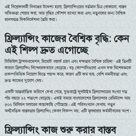
এই বিশ্লেষণধর্মী নিবন্ধের উদ্দেশ্য হলো, ফ্রিল্যান্সিংয়ের বর্তমান চিত্র বোঝানো, বাস্তব
অভিজ্ঞতা শেয়ার করা, আয় বৃদ্ধির কৌশল ব্যাখ্যা করা এবং নতুনদের জন্য বৈশ্বিক
মানসম্মত দিকনির্দেশনা তৈরি করা।
ফ্রিল্যান্সিং কাজের বৈশ্বিক বৃদ্ধি: কেন
এই শিল্প দ্রুত এগোচ্ছে
ডিজিটাল ট্রান্সফরমেশন, রিমোট ওয়ার্ক গ্রহণ এবং দক্ষতার বৈশ্বিক চাহিদা—এই তিনটি
কারণে ফ্রিল্যান্সিং বিস্ফোরকভাবে বেড়েছে। বড় কোম্পানিগুলো এখন দক্ষ বিশেষজ্ঞকে
প্রকল্পভিত্তিক নিয়োগ দিতে পছন্দ করে, কারণ এটি কম ব্যয়, বেশি নমনীয়তা এবং
দ্রুত কাজের সুযোগ দেয়।
একটি আন্তর্জাতিক জরিপে দেখা গেছে, যুক্তরাষ্ট্রে ফুলটাইম ফ্রিল্যান্সারের সংখ্যা গত
পাঁচ বছরে ২২ শতাংশ বেড়েছে। একই সময়ে বাংলাদেশের ফ্রিল্যান্সার রেমিট্যান্স আয়
৫০০ মিলিয়ন ডলারের কাছাকাছি পৌঁছেছে। এই পরিসংখ্যান দেখায়, নতুন
অর্থনৈতিক বাস্তবতায় ফ্রিল্যান্সিং কেবল বিকল্প নয়; এটি মূলধারার কর্মজীবনের অংশ।
ফ্রিল্যান্সিং কাজ শুরু করার বাস্তব