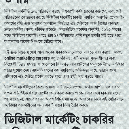
ডিজিটাল অর্থনীতি দ্রুত পরিবর্তন করছে বিশ্বব্যাপী কর্মসংস্থানের কাঠামো, এবং সেই
পরিবর্তনের কেন্দ্রস্থলে রয়েছে
ডিজিটাল মার্কেটিং চাকরি
। প্রযুক্তির অগ্রগতি, গ্লোবাল ই-
কমার্সের বৃদ্ধি এবং মানুষের অনলাইন নির্ভরতা এই সেক্টরকে আজ বিশ্বের অন্যতম
দ্রুতবর্ধনশীল পেশায় পরিণত করেছে। আন্তর্জাতিক গবেষণা অনুযায়ী, ২০২৫ সালের
মধ্যে ডিজিটাল মার্কেটিং খাতে প্রায় ১৭ মিলিয়নের বেশি নতুন চাকরি সৃষ্টি হতে পারে—
যা অন্যান্য অনেক শিল্পকে ছাড়িয়ে যাবে।
এই দ্রুত বিস্তৃত সুযোগ আজ অনেক যুবককে নতুনভাবে ভাবতে বাধ্য করছে। কারণ,
online marketing careers
শুধু চাকরি নয়; এটি দক্ষতা, সৃজনশীলতা এবং
বিশ্লেষণী চিন্তার সমন্বয়, যা যেকোনো শিক্ষাগত ব্যাকগ্রাউন্ডের মানুষকে উন্নত ক্যারিয়ার
গড়ার সুযোগ দেয়। এমনকি যাদের কম প্রযুক্তিগত অভিজ্ঞতা আছে, তারাও স্বল্প
প্রশিক্ষণে এই সেক্টরে প্রবেশ করতে পারে এবং স্থায়ী আয় গড়তে পারে।
ডিজিটাল মার্কেটিংয়ের বিশেষত্ব হলো এটি
স্থাননিরপেক্ষ
—অর্থাৎ আপনি ঢাকায় বসে
লন্ডন বা নিউইয়র্কের ক্লায়েন্টের জন্য কাজ করতে পারেন। এর ফলে চাকরির সংখ্যা
শুধু বাড়ছে না, আয়ের ধরনও আরও বৈচিত্র্যময় হচ্ছে। আজকের দিনে এই সেক্টর নতুন
ক্যারিয়ার শুরুকারীদের জন্য একটি বাস্তব ভিত্তি তৈরি করছে।
ডিজিটাল মার্কেটিং চাকরির