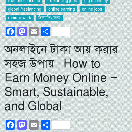
freelance income
freelancing jobs
gig economy
global freelancing
online earning
online jobs
remote work
ফ্রিল্যান্সিং কাজ
Facebook
Mastodon
Email
Share
অনলাইনে টাকা আয় করার
সহজ উপায় | How to
Earn Money Online –
Smart, Sustainable,
and Global
Facebook
Mastodon
Email
Share