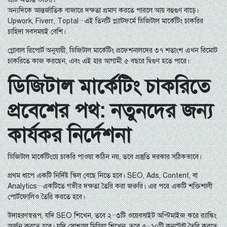
অন্যদিকে আন্তর্জাতিক বাজারে দক্ষতা প্রমাণ করতে পারলে আয় বহুগুণ বাড়ে।
Upwork, Fiverr, Toptal—এই তিনটি প্ল্যাটফর্মে ডিজিটাল মার্কেটিং চাকরির
চাহিদা সবসময়ই বেশি।
গ্লোবাল রিপোর্ট অনুযায়ী, ডিজিটাল মার্কেটিং প্রফেশনালদের ৩৭ শতাংশ এখন রিমোট
চাকরিতে কাজ করছেন, এবং এই হার আগামী ৫ বছরে দ্বিগুণ হতে পারে।
ডিজিটাল মার্কেটিং চাকরিতে
প্রবেশের পথ: নতুনদের জন্য
কার্যকর নির্দেশনা
ডিজিটাল মার্কেটিংয়ে চাকরি পাওয়া কঠিন নয়, তবে প্রস্তুতি দরকার সঠিকভাবে।
প্রথম ধাপে একটি নির্দিষ্ট স্কিল বেছে নিতে হবে। SEO, Ads, Content, বা
Analytics—একটিতে গভীর দক্ষতা তৈরি করা জরুরি। এর পরে একটি শক্তিশালী
পোর্টফোলিও তৈরি করতে হবে।
উদাহরণস্বরূপ, যদি SEO শিখেন, তবে ২–৩টি ওয়েবসাইট অপ্টিমাইজ করে র‍্যাঙ্কিং
অর্জন করতে হবে। যদি সোশ্যাল মিডিয়া শিখেন, তবে ৫–১০টি কনটেন্ট তৈরি করতে