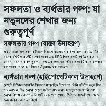
সফলতা ও ব্যর্থতার গল্প: যা
নতুনদের শেখার জন্য
গুরুত্বপূর্ণ
সফলতার গল্প (বাস্তব উদাহরণ)
রাহিম নামের এক তরুণ ফাইন্যান্স বিভাগে পড়লেও চাকরি পাচ্ছিলেন না। তিনি তিন
মাসের ডিজিটাল মার্কেটিং কোর্স করেন এবং SEO শিখে একটি ব্লগ তৈরি করেন।
প্রথম ৬ মাসে আয় ছিল খুব কম, কিন্তু এক বছর পরে তিনি ১.২ লাখ টাকা আয় করতে
শুরু করেন। আজ তিনি নিজের Agency শুরু করেছেন।
ব্যর্থতার গল্প (হাইপোথেটিকাল উদাহরণ)
মেহেদী ডিজিটাল মার্কেটিং শিখলেও ধারাবাহিক ছিলেন না। তিনি প্রতিদিন নতুন স্কিল
শুরু করতেন, কিন্তু কোনো সেক্টরে গভীরে যেতেন না। ফলে ক্লায়েন্ট পাননি এবং
কোনো বিশেষ দক্ষতাও তৈরি হয়নি। তার গল্প শেখায়, ডিজিটাল মার্কেটিংয়ে সাফল্যের
জন্য গভীর দক্ষতা অপরিহার্য।