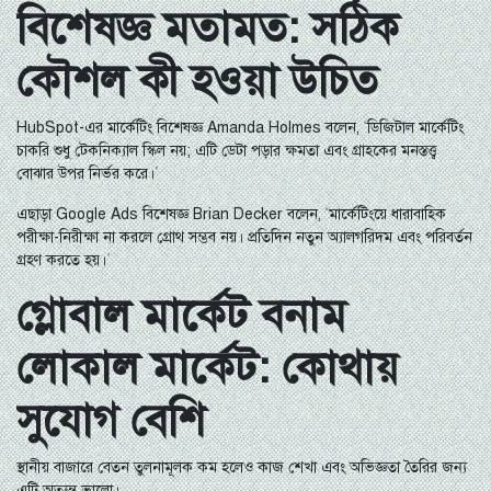
বিশেষজ্ঞ মতামত: সঠিক
কৌশল কী হওয়া উচিত
HubSpot-এর মার্কেটিং বিশেষজ্ঞ Amanda Holmes বলেন, “ডিজিটাল মার্কেটিং
চাকরি শুধু টেকনিক্যাল স্কিল নয়; এটি ডেটা পড়ার ক্ষমতা এবং গ্রাহকের মনস্তত্ত্ব
বোঝার উপর নির্ভর করে।”
এছাড়া Google Ads বিশেষজ্ঞ Brian Decker বলেন, “মার্কেটিংয়ে ধারাবাহিক
পরীক্ষা-নিরীক্ষা না করলে গ্রোথ সম্ভব নয়। প্রতিদিন নতুন অ্যালগরিদম এবং পরিবর্তন
গ্রহণ করতে হয়।”
গ্লোবাল মার্কেট বনাম
লোকাল মার্কেট: কোথায়
সুযোগ বেশি
স্থানীয় বাজারে বেতন তুলনামূলক কম হলেও কাজ শেখা এবং অভিজ্ঞতা তৈরির জন্য
এটি অত্যন্ত ভালো।