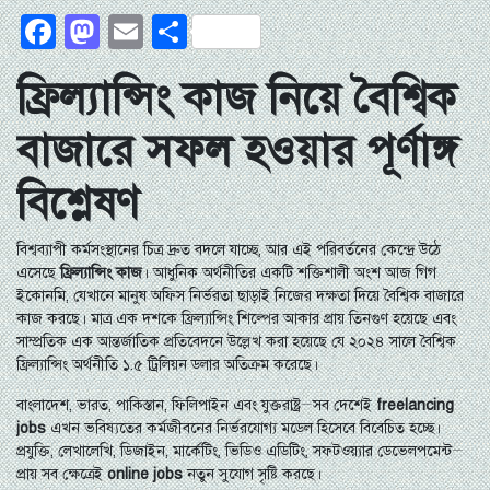
Facebook
Mastodon
Email
Share
ফ্রিল্যান্সিং কাজ নিয়ে বৈশ্বিক
বাজারে সফল হওয়ার পূর্ণাঙ্গ
বিশ্লেষণ
বিশ্বব্যাপী কর্মসংস্থানের চিত্র দ্রুত বদলে যাচ্ছে, আর এই পরিবর্তনের কেন্দ্রে উঠে
এসেছে
ফ্রিল্যান্সিং কাজ
। আধুনিক অর্থনীতির একটি শক্তিশালী অংশ আজ গিগ
ইকোনমি, যেখানে মানুষ অফিস নির্ভরতা ছাড়াই নিজের দক্ষতা দিয়ে বৈশ্বিক বাজারে
কাজ করছে। মাত্র এক দশকে ফ্রিল্যান্সিং শিল্পের আকার প্রায় তিনগুণ হয়েছে এবং
সাম্প্রতিক এক আন্তর্জাতিক প্রতিবেদনে উল্লেখ করা হয়েছে যে ২০২৪ সালে বৈশ্বিক
ফ্রিল্যান্সিং অর্থনীতি ১.৫ ট্রিলিয়ন ডলার অতিক্রম করেছে।
বাংলাদেশ, ভারত, পাকিস্তান, ফিলিপাইন এবং যুক্তরাষ্ট্র—সব দেশেই
freelancing
jobs
এখন ভবিষ্যতের কর্মজীবনের নির্ভরযোগ্য মডেল হিসেবে বিবেচিত হচ্ছে।
প্রযুক্তি, লেখালেখি, ডিজাইন, মার্কেটিং, ভিডিও এডিটিং, সফটওয়্যার ডেভেলপমেন্ট—
প্রায় সব ক্ষেত্রেই
online jobs
নতুন সুযোগ সৃষ্টি করছে।