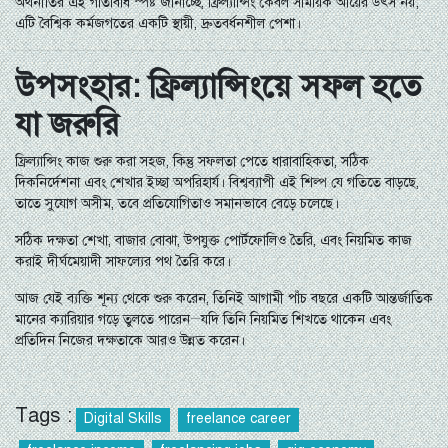
অর্থনীতির এই গতিবিধি স্পষ্ট জানাচ্ছে, ফ্রিল্যান্সিং কেবল সাময়িক আয়ের উৎস নয়;
এটি বৈশ্বিক কর্মজগতের একটি স্থায়ী, দ্রুতবর্ধনশীল পেশা।
উপসংহার: ফ্রিল্যান্সিংয়ে সফল হতে
যা জরুরি
ফ্রিল্যান্সিং কাজ শুরু করা সহজ, কিন্তু সফলতা পেতে ধারাবাহিকতা, সঠিক
দিকনির্দেশনা এবং শেখার ইচ্ছা অপরিহার্য। বিশ্বব্যাপী এই শিল্প যে গতিতে বাড়ছে,
তাতে সুযোগ অসীম, তবে প্রতিযোগিতাও সমানভাবে বেড়ে চলেছে।
সঠিক দক্ষতা শেখা, বাজার বোঝা, উপযুক্ত পোর্টফোলিও তৈরি, এবং নিয়মিত কাজ
করাই দীর্ঘমেয়াদী সাফল্যের পথ তৈরি করে।
আজ যেই ব্যক্তি শূন্য থেকে শুরু করেন, তিনিই আগামী পাঁচ বছরে একটি আন্তর্জাতিক
মানের ক্যারিয়ার গড়ে তুলতে পারেন—যদি তিনি নিয়মিত শিখতে থাকেন এবং
প্রতিদিন নিজের দক্ষতাকে আরও উন্নত করেন।
Tags :
Digital Skills
freelance career