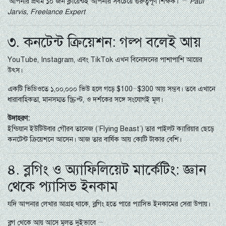
“আপনার প্রথম ১০ জন ক্লায়েন্টই আপনার সবচেয়ে গুরুত্বপূর্ণ শিক্ষক।” —
Paul
Jarvis, Freelance Expert
৩. কনটেন্ট ক্রিয়েশন: গল্প বলেই আয়
YouTube, Instagram, এবং TikTok এখন বিনোদনের পাশাপাশি আয়ের
উৎস।
একটি ভিডিওতে ১,০০,০০০ ভিউ হলে গড়ে $100–$300 আয় সম্ভব। তবে এখানে
ধারাবাহিকতা, মানসম্মত স্ক্রিপ্ট, ও দর্শকের সঙ্গে সংযোগই মূল।
উদাহরণ:
ইন্ডিয়ান ইউটিউবার গৌরব তানেজ (“Flying Beast”) তার পাইলট ক্যারিয়ার ছেড়ে
কনটেন্ট ক্রিয়েশনে আসেন। আজ তার বার্ষিক আয় কোটি টাকার বেশি।
৪. ব্লগিং ও অ্যাফিলিয়েট মার্কেটিং: জ্ঞান
থেকে প্যাসিভ ইনকাম
যদি আপনার লেখার আগ্রহ থাকে, ব্লগিং হতে পারে প্যাসিভ ইনকামের সেরা উপায়।
ব্লগ থেকে আয় আসে মূলত দুইভাবে —