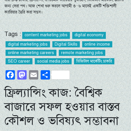
জন্য সেরা পথ। আজ শেখা শুরু করলে আগামী ৩–৬ মাসেই একটি শক্তিশালী
ক্যারিয়ার তৈরি করা সম্ভব।
Tags :
content marketing jobs
digital economy
digital marketing jobs
Digital Skills
online income
online marketing careers
remote marketing jobs
SEO career
social media jobs
ডিজিটাল মার্কেটিং চাকরি
Facebook
Mastodon
Email
Share
ফ্রিল্যান্সিং কাজ: বৈশ্বিক
বাজারে সফল হওয়ার বাস্তব
কৌশল ও ভবিষ্যৎ সম্ভাবনা