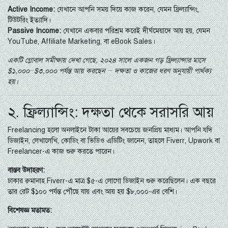
Active Income:
যেখানে আপনি সময় দিয়ে কাজ করেন, যেমন ফ্রিল্যান্সিং,
টিউটরিং ইত্যাদি।
Passive Income:
যেখানে একবার পরিশ্রম করেই দীর্ঘমেয়াদে আয় হয়, যেমন
YouTube, Affiliate Marketing, বা eBook Sales।
একটি গ্লোবাল সমীক্ষায় দেখা গেছে, ২০২৪ সালে একজন গড় ফ্রিল্যান্সার মাসে
$১,০০০–$৩,০০০ পর্যন্ত আয় করছেন — দক্ষতা ও কাজের ধরণ অনুযায়ী পার্থক্য
হয়।
২. ফ্রিল্যান্সিং: দক্ষতা থেকে সরাসরি আয়
Freelancing হলো অনলাইনে টাকা আয়ের সবচেয়ে জনপ্রিয় মাধ্যম। আপনি যদি
ডিজাইন, লেখালেখি, কোডিং বা ভিডিও এডিটিং জানেন, তাহলে Fiverr, Upwork বা
Freelancer-এ কাজ শুরু করতে পারেন।
বাস্তব উদাহরণ:
ঢাকার রুমানাহ Fiverr-এ মাত্র $৫-এ লোগো ডিজাইন শুরু করেছিলেন। এক বছরে
তার রেট $১০০ পর্যন্ত পৌঁছে যায় এবং আয় হয় $৮,০০০-এর বেশি।
বিশেষজ্ঞ মতামত: