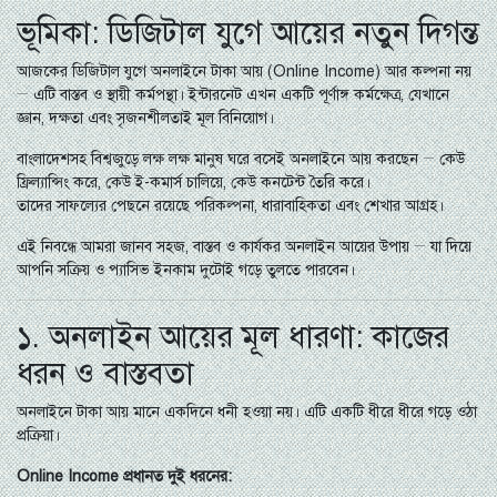
ভূমিকা: ডিজিটাল যুগে আয়ের নতুন দিগন্ত
আজকের ডিজিটাল যুগে অনলাইনে টাকা আয় (Online Income) আর কল্পনা নয়
— এটি বাস্তব ও স্থায়ী কর্মপন্থা। ইন্টারনেট এখন একটি পূর্ণাঙ্গ কর্মক্ষেত্র, যেখানে
জ্ঞান, দক্ষতা এবং সৃজনশীলতাই মূল বিনিয়োগ।
বাংলাদেশসহ বিশ্বজুড়ে লক্ষ লক্ষ মানুষ ঘরে বসেই অনলাইনে আয় করছেন — কেউ
ফ্রিল্যান্সিং করে, কেউ ই-কমার্স চালিয়ে, কেউ কনটেন্ট তৈরি করে।
তাদের সাফল্যের পেছনে রয়েছে পরিকল্পনা, ধারাবাহিকতা এবং শেখার আগ্রহ।
এই নিবন্ধে আমরা জানব সহজ, বাস্তব ও কার্যকর অনলাইন আয়ের উপায় — যা দিয়ে
আপনি সক্রিয় ও প্যাসিভ ইনকাম দুটোই গড়ে তুলতে পারবেন।
১. অনলাইন আয়ের মূল ধারণা: কাজের
ধরন ও বাস্তবতা
অনলাইনে টাকা আয় মানে একদিনে ধনী হওয়া নয়। এটি একটি ধীরে ধীরে গড়ে ওঠা
প্রক্রিয়া।
Online Income প্রধানত দুই ধরনের: